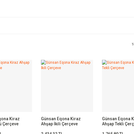
T
ona Kiraz
Günsan Eqona Kiraz
Günsan Eqona K
ü Çerçeve
Ahşap İkili Çerçeve
Ahşap Tekli Çer
L
2.434,32 TL
1.765,80 TL