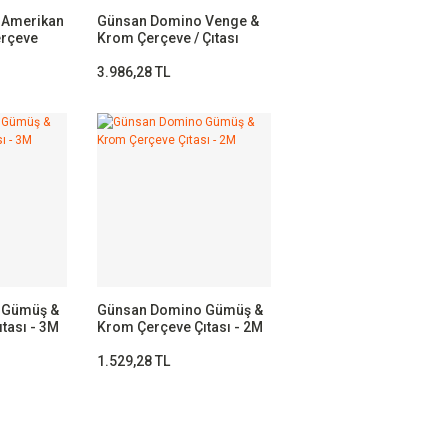
 Amerikan
Günsan Domino Venge &
erçeve
Krom Çerçeve / Çıtası
Krom- 7M
3.986,28 TL
 Gümüş &
Günsan Domino Gümüş &
tası - 3M
Krom Çerçeve Çıtası - 2M
1.529,28 TL