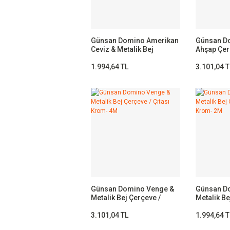
Günsan Domino Amerikan
Günsan D
Ceviz & Metalik Bej
Ahşap Çerç
Çerçeve Çıtası - 2M
Krom 4M
1.994,64 TL
3.101,04 T
Günsan Domino Venge &
Günsan D
Metalik Bej Çerçeve /
Metalik Be
Çıtası Krom- 4M
Çıtası Kr
3.101,04 TL
1.994,64 T