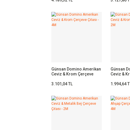
Günsan Domino Amerikan
Günsan D
Ceviz & Krom Çerçeve
Ceviz & K
Çıtası - 4M
Çıtası - 2
3.101,04 TL
1.994,64 T