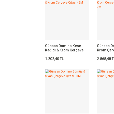
Günsan Domino Kese
Günsan Do
Kağıdı & Krom Çerçeve
Krom Çerç
Çıtası - 2M
Krom- 7M
1.202,40 TL
2.868,48 T