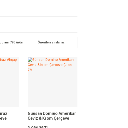
oplam 793 ürün
iraz
Günsan Domino Amerikan
çeve
Ceviz & Krom Çerçeve
Çıtası - 7M
3.986,28 TL