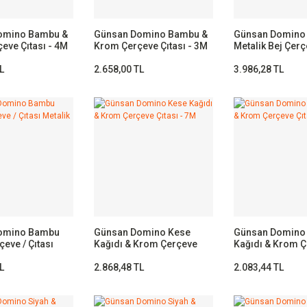
omino Bambu &
Günsan Domino Bambu &
Günsan Domino
eve Çıtası - 4M
Krom Çerçeve Çıtası - 3M
Metalik Bej Çerç
- 7M
L
2.658,00 TL
3.986,28 TL
omino Bambu
Günsan Domino Kese
Günsan Domino
eve / Çıtası
Kağıdı & Krom Çerçeve
Kağıdı & Krom 
j -2M
Çıtası - 7M
Çıtası - 4M
L
2.868,48 TL
2.083,44 TL