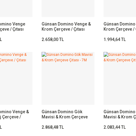
omino Venge
Günsan Domino Venge &
Günsan Domino
eve / Çıtası
Krom Çerçeve / Çıtası
Krom Çerçeve / 
Krom- 3M
Krom- 2M
L
2.658,00 TL
1.994,64 TL
omino Venge &
Günsan Domino Gök
Günsan Domino
j Çerçeve /
Mavisi & Krom Çerçeve
Mavisi & Krom 
om- 2M
Çıtası - 7M
Çıtası - 4M
L
2.868,48 TL
2.083,44 TL