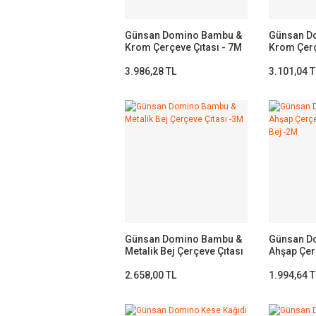
Günsan Domino Bambu &
Günsan D
Krom Çerçeve Çıtası - 7M
Krom Çerç
3.986,28 TL
3.101,04 T
Günsan Domino Bambu &
Günsan D
Metalik Bej Çerçeve Çıtası
Ahşap Çerç
-3M
Metalik Be
2.658,00 TL
1.994,64 T