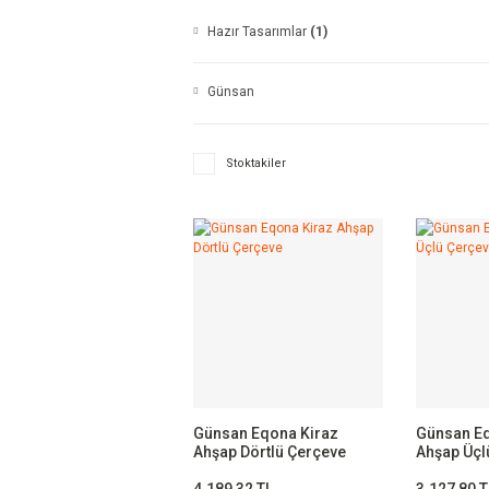
Hazır Tasarımlar
(1)
Günsan
Stoktakiler
Günsan Eqona Kiraz
Günsan Eq
Ahşap Dörtlü Çerçeve
Ahşap Üçl
4.189,32 TL
3.127,80 T