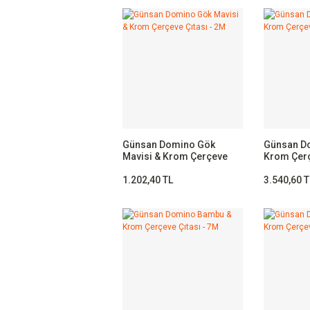
Günsan Domino Gök
Günsan D
Mavisi & Krom Çerçeve
Krom Çerç
Çıtası - 2M
1.202,40 TL
3.540,60 T