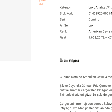
Kategori
Lux
,
Anahtar/Pri
Stok Kodu
01468925-0001
Seri
Domino
Alt Seri
Lux
Renk
Amerikan Ceviz /
Fiyat
1.662,20 TL + K
Ürün Bilgisi
Günsan Domino Amerikan Ceviz & Meta
Şık ve Dayanıklı Günsan Priz Çerçeve Ç
priz ve anahtar çerçeveleri kategorile
Evinizdeki prizleri güzel bir şekilde çe
Çerçevenin montajı son derece kolayd
ihtiyaç duymadan prizlerinizi anında güz