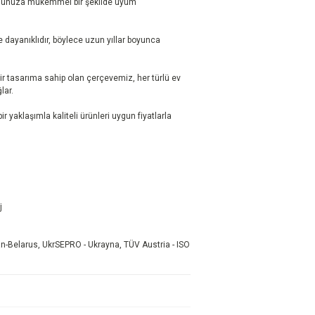
onunuza mükemmel bir şekilde uyum
ayanıklıdır, böylece uzun yıllar boyunca
r tasarıma sahip olan çerçevemiz, her türlü ev
ar.
r yaklaşımla kaliteli ürünleri uygun fiyatlarla
j
-Belarus, UkrSEPRO - Ukrayna, TÜV Austria - ISO