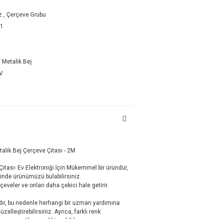
z
,
Çerçeve Grubu
41
 Metalik Bej
DV
lik Bej Çerçeve Çıtası - 2M
ıtası- Ev Elektroniği İçin Mükemmel bir üründür,
rinde ürünümüzü bulabilirsiniz.
rçeveler ve onları daha çekici hale getirir.
ır, bu nedenle herhangi bir uzman yardımına
elleştirebilirsiniz. Ayrıca, farklı renk