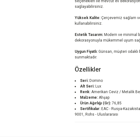
seçenekleri ile mevcut ev dekorasy
sağlayabilirsiniz.
Yüksek Kalite:
Çerçevemiz sağlam ve d
kullanabilirsiniz.
Estetik Tasarım:
Modern ve minimal bi
dekorasyonuyla mükemmel uyum sağl
Uygun Fiyatlı:
Günsan, müşteri odaklı bi
sunmaktadır.
Özellikler
Seri:
Domino
Alt Seri:
Lux
Renk:
Amerikan Ceviz / Metalik Be
Malzeme:
Ahşap
Ürün Ağırlığı (Gr):
76,85
Sertifikalar:
EAC - Rusya-Kazakistan
9001, Rohs - Uluslararası