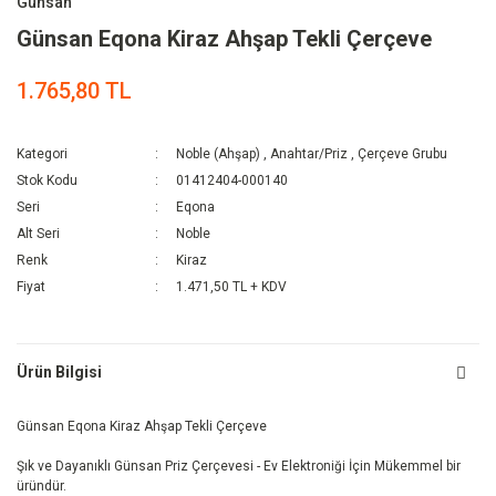
Günsan
Günsan Eqona Kiraz Ahşap Tekli Çerçeve
1.765,80 TL
Kategori
Noble (Ahşap)
,
Anahtar/Priz
,
Çerçeve Grubu
Stok Kodu
01412404-000140
Seri
Eqona
Alt Seri
Noble
Renk
Kiraz
Fiyat
1.471,50 TL + KDV
Ürün Bilgisi
Günsan Eqona Kiraz Ahşap Tekli Çerçeve
Şık ve Dayanıklı Günsan Priz Çerçevesi - Ev Elektroniği İçin Mükemmel bir
üründür.