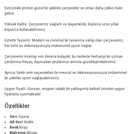
Evinizdeki prizleri güzel bir şekilde çerçeveler ve onları daha çekici hale
getirir.
Yüksek Kalite: Çerçevemiz sağlam ve dayanıklıdır, böylece uzun yıllar
boyunca kullanabilirsiniz.
Estetik Tasarım: Modern ve minimal bir tasarıma sahip olan çerçevemiz,
her türlü ev dekorasyonuyla mükemmel uyum sağlar.
Çerçevenin montajı son derece kolaydır, bu nedenle herhangi bir uzman
yardımına ihtiyaç duymadan prizlerinizi anında güzelleştirebilirsiniz.
Ayrıca, farklı renk seçenekleri ile mevcut ev dekorasyonunuza mükemmel
bir şekilde uyum sağlayabilirsiniz.
Uygun Fiyatlı: Günsan, müşteri odaklı bir yaklaşımla kaliteli ürünleri uygun
fiyatlarla sunmaktadır.
Özellikler
Seri:
Eqona
Alt Seri:
Noble
Renk:
Kiraz
Malzeme:
Ahşap