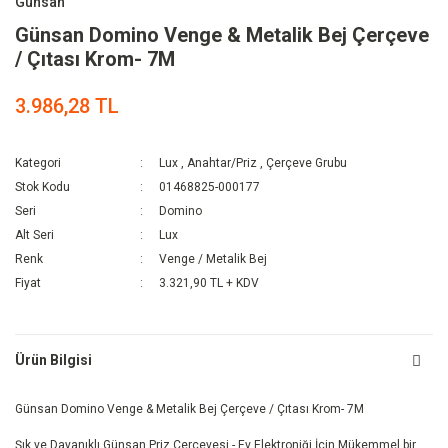
Günsan
Günsan Domino Venge & Metalik Bej Çerçeve
/ Çıtası Krom- 7M
3.986,28 TL
Kategori
Lux
,
Anahtar/Priz
,
Çerçeve Grubu
Stok Kodu
01468825-000177
Seri
Domino
Alt Seri
Lux
Renk
Venge / Metalik Bej
Fiyat
3.321,90 TL + KDV
Ürün Bilgisi
Günsan Domino Venge & Metalik Bej Çerçeve / Çıtası Krom- 7M
Şık ve Dayanıklı Günsan Priz Çerçevesi - Ev Elektroniği İçin Mükemmel bir