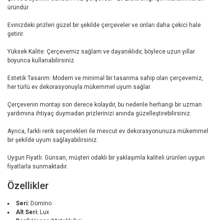
üründür.
Evinizdeki prizleri güzel bir şekilde çerçeveler ve onları daha çekici hale
getirir.
Yüksek Kalite: Çerçevemiz sağlam ve dayanıklıdır, böylece uzun yıllar
boyunca kullanabilirsiniz.
Estetik Tasarım: Modern ve minimal bir tasarıma sahip olan çerçevemiz,
her türlü ev dekorasyonuyla mükemmel uyum sağlar.
Çerçevenin montajı son derece kolaydır, bu nedenle herhangi bir uzman
yardımına ihtiyaç duymadan prizlerinizi anında güzelleştirebilirsiniz.
Ayrıca, farklı renk seçenekleri ile mevcut ev dekorasyonunuza mükemmel
bir şekilde uyum sağlayabilirsiniz.
Uygun Fiyatlı: Günsan, müşteri odaklı bir yaklaşımla kaliteli ürünleri uygun
fiyatlarla sunmaktadır.
Özellikler
Seri:
Domino
Alt Seri:
Lux