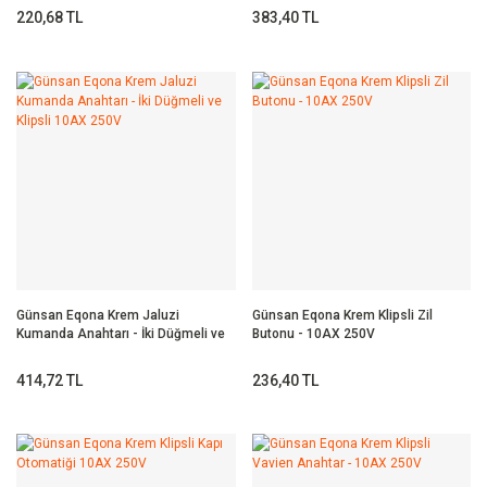
220,68 TL
383,40 TL
Günsan Eqona Krem Jaluzi
Günsan Eqona Krem Klipsli Zil
Kumanda Anahtarı - İki Düğmeli ve
Butonu - 10AX 250V
Klipsli 10AX 250V
414,72 TL
236,40 TL