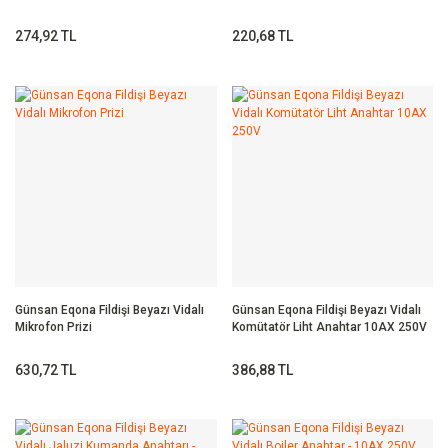
274,92 TL
220,68 TL
Günsan Eqona Fildişi Beyazı Vidalı
Günsan Eqona Fildişi Beyazı Vidalı
Mikrofon Prizi
Komütatör Liht Anahtar 10AX 250V
630,72 TL
386,88 TL