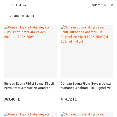
Toplam 195 ürün
Stoktakiler
Günsan Eqona Fildişi Beyazı Klipsli
Günsan Eqona Fildişi Beyazı Jaluzi
Permütatör Ara Vavien Anahtar -
Kumanda Anahtarı - İki Düğmeli ve
10AX 250V
Klipsli 10AX 250V (İki Düğmeli)
(klipsli)
383,40 TL
414,72 TL