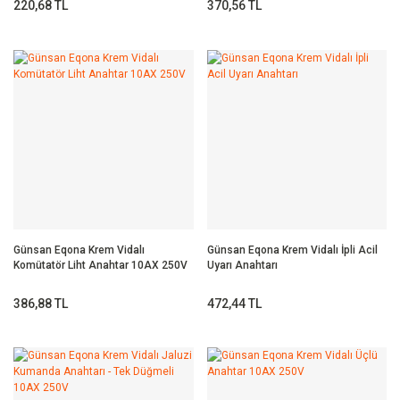
220,68 TL
370,56 TL
Günsan Eqona Krem Vidalı
Günsan Eqona Krem Vidalı İpli Acil
Komütatör Liht Anahtar 10AX 250V
Uyarı Anahtarı
386,88 TL
472,44 TL