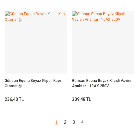
Günsan Eqona Beyaz Klipsli Kapı
Günsan Eqona Beyaz Klipsli Vavien
Otomatiği
Anahtar - 10AX 250V
236,40 TL
309,48 TL
1
2
3
4