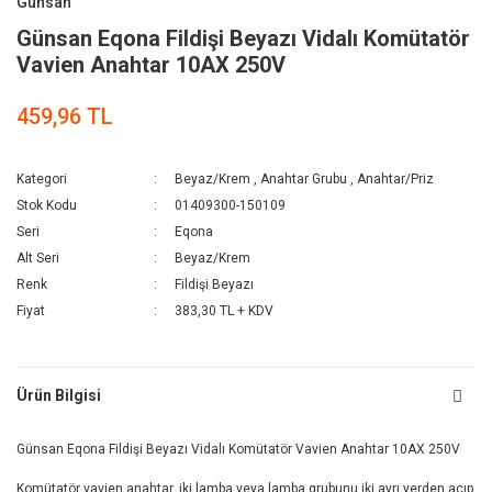
Günsan
Günsan Eqona Fildişi Beyazı Vidalı Komütatör
Vavien Anahtar 10AX 250V
459,96 TL
Kategori
Beyaz/Krem
,
Anahtar Grubu
,
Anahtar/Priz
Stok Kodu
01409300-150109
Seri
Eqona
Alt Seri
Beyaz/Krem
Renk
Fildişi Beyazı
Fiyat
383,30 TL + KDV
Ürün Bilgisi
Günsan Eqona Fildişi Beyazı Vidalı Komütatör Vavien Anahtar 10AX 250V
Komütatör vavien anahtar, iki lamba veya lamba grubunu iki ayrı yerden açıp