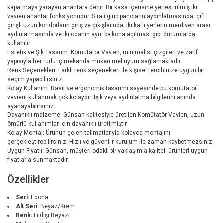
kapatmaya yarayan anahtara denir. Bir kasa içerisine yerleştirilmiş iki
vavien anahtar fonksiyonudur. Sıralı grup panoların aydınlatmasında, çift
girişli uzun koridorların giriş ve çıkışlarında, iki katlı yerlerin merdiven arası
aydınlatmasında ve iki odanın aynı balkona açılması gibi durumlarda
kullanılır.
Estetik ve Şık Tasarım: Komütatör Vavien, minimalist çizgileri ve zarif
yapısıyla her türlü iç mekanda mükemmel uyum sağlamaktadır.
Renk Seçenekleri: Farklı renk seçenekleri ile kişisel tercihinize uygun bir
seçim yapabilirsiniz.
Kolay Kullanım: Basit ve ergonomik tasarımı sayesinde bu komütatör
vavieni kullanmak çok kolaydır. Işık veya aydınlatma bilgilerini anında
ayarlayabilirsiniz.
Dayanıklı malzeme: Günsan kalitesiyle üretilen Komütatör Vavien, uzun
ömürlü kullanımlar için dayanıklı üretilmiştir
Kolay Montaj: Ürünün gelen talimatlarıyla kolayca montajını
gerçekleştirebilirsiniz. Hızlı ve güvenilir kurulum ile zaman kaybetmezsiniz.
Uygun Fiyatlı: Günsan, müşteri odaklı bir yaklaşımla kaliteli ürünleri uygun
fiyatlarla sunmaktadır.
Özellikler
Seri:
Eqona
Alt Seri:
Beyaz/Krem
Renk:
Fildişi Beyazı