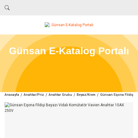
Günsan E-Katalog Portalı
Anasayfa
Anahtar/Priz
Anahtar Grubu
Beyaz/Krem
Günsan Eqona Fildişi B