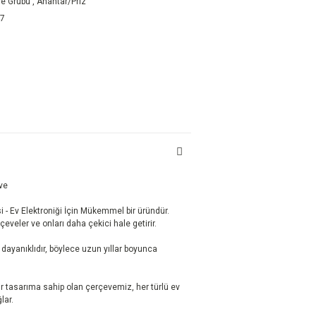
e Grubu
,
Anahtar/Priz
47
eve
 - Ev Elektroniği İçin Mükemmel bir üründür.
rçeveler ve onları daha çekici hale getirir.
ayanıklıdır, böylece uzun yıllar boyunca
r tasarıma sahip olan çerçevemiz, her türlü ev
ar.