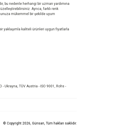
ır, bu nedenle herhangi bir uzman yardımına
elleştirebilirsiniz. Ayrıca, farklı renk
onunuza mükemmel bir şekilde uyum
r yaklaşımla kaliteli ürünleri uygun fiyatlarla
O - Ukrayna, TÜV Austria - ISO 9001, Rohs -
© Copyright 2026, Günsan, Tüm hakları saklıdır.