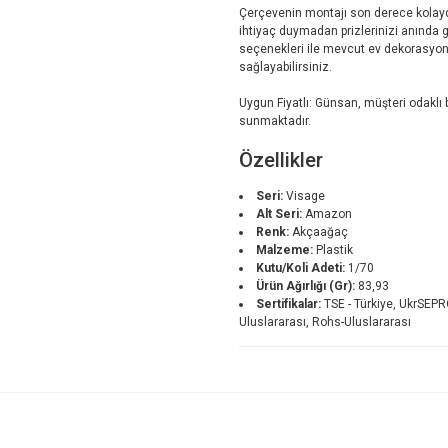
Çerçevenin montajı son derece kolayd
ihtiyaç duymadan prizlerinizi anında güz
seçenekleri ile mevcut ev dekorasy
sağlayabilirsiniz.
Uygun Fiyatlı: Günsan, müşteri odaklı bi
sunmaktadır.
Özellikler
Seri:
Visage
Alt Seri:
Amazon
Renk:
Akçaağaç
Malzeme:
Plastik
Kutu/Koli Adeti:
1/70
Ürün Ağırlığı (Gr):
83,93
Sertifikalar:
TSE - Türkiye, UkrSEPR
Uluslararası, Rohs-Uluslararası