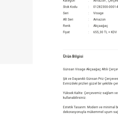
Kategori
Amazon
,
Çerçev
Stok Kodu
01282300-0001
Seri
Visage
Alt Seri
Amazon
Renk
Akçaağaç
Fiyat
655,30 TL + KDV
Ürün Bilgisi
Günsan Visage Akçaağaç Altılı Çerç
Şık ve Dayanıklı Günsan Priz Çerçevesi
Evinizdeki prizleri güzel bir şekilde çe
Yüksek Kalite: Çerçevemiz sağlam ve d
kullanabilirsiniz.
Estetik Tasarım: Modern ve minimal bi
dekorasyonuyla mükemmel uyum sağl