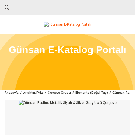
Günsan E-Katalog Portalı
Anasayfa
Anahtar/Priz
Çerçeve Grubu
Elements (Doğal Taş)
Günsan Radius 