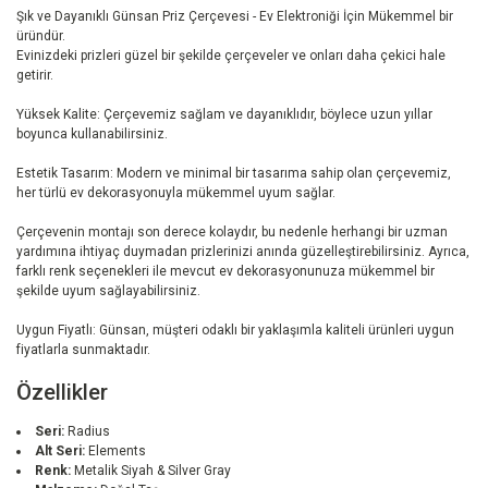
Şık ve Dayanıklı Günsan Priz Çerçevesi - Ev Elektroniği İçin Mükemmel bir
üründür.
Evinizdeki prizleri güzel bir şekilde çerçeveler ve onları daha çekici hale
getirir.
Yüksek Kalite: Çerçevemiz sağlam ve dayanıklıdır, böylece uzun yıllar
boyunca kullanabilirsiniz.
Estetik Tasarım: Modern ve minimal bir tasarıma sahip olan çerçevemiz,
her türlü ev dekorasyonuyla mükemmel uyum sağlar.
Çerçevenin montajı son derece kolaydır, bu nedenle herhangi bir uzman
yardımına ihtiyaç duymadan prizlerinizi anında güzelleştirebilirsiniz. Ayrıca,
farklı renk seçenekleri ile mevcut ev dekorasyonunuza mükemmel bir
şekilde uyum sağlayabilirsiniz.
Uygun Fiyatlı: Günsan, müşteri odaklı bir yaklaşımla kaliteli ürünleri uygun
fiyatlarla sunmaktadır.
Özellikler
Seri:
Radius
Alt Seri:
Elements
Renk:
Metalik Siyah & Silver Gray