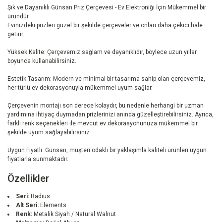
Şık ve Dayanıklı Günsan Priz Çerçevesi - Ev Elektroniği İçin Mükemmel bir
üründür.
Evinizdeki prizleri güzel bir şekilde çerçeveler ve onları daha çekici hale
getirir.
Yüksek Kalite: Çerçevemiz sağlam ve dayanıklıdır, böylece uzun yıllar
boyunca kullanabilirsiniz.
Estetik Tasarım: Modern ve minimal bir tasarıma sahip olan çerçevemiz,
her türlü ev dekorasyonuyla mükemmel uyum sağlar.
Çerçevenin montajı son derece kolaydır, bu nedenle herhangi bir uzman
yardımına ihtiyaç duymadan prizlerinizi anında güzelleştirebilirsiniz. Ayrıca,
farklı renk seçenekleri ile mevcut ev dekorasyonunuza mükemmel bir
şekilde uyum sağlayabilirsiniz.
Uygun Fiyatlı: Günsan, müşteri odaklı bir yaklaşımla kaliteli ürünleri uygun
fiyatlarla sunmaktadır.
Özellikler
Seri:
Radius
Alt Seri:
Elements
Renk:
Metalik Siyah / Natural Walnut