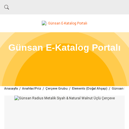
Günsan E-Katalog Portalı
Anasayfa
Anahtar/Priz
Çerçeve Grubu
Elements (Doğal Ahşap)
Günsan Rad