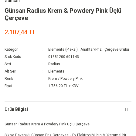
Günsan
Günsan Radius Krem & Powdery Pink Üçlü
Çerçeve
2.107,44 TL
Kategori
Elements (Pleksi)
,
Anahtar/Priz
,
Çerçeve Grubu
Stok Kodu
01381200-601143
Seri
Radius
Alt Seri
Elements
Renk
Krem / Powdery Pink
Fiyat
1.756,20 TL + KDV
Ürün Bilgisi
Günsan Radius Krem & Powdery Pink Üçlü Çerçeve
Şık ve Dayanıklı Günsan Priz Çerçevesi - Ev Elektroniği İçin Mükemmel bir