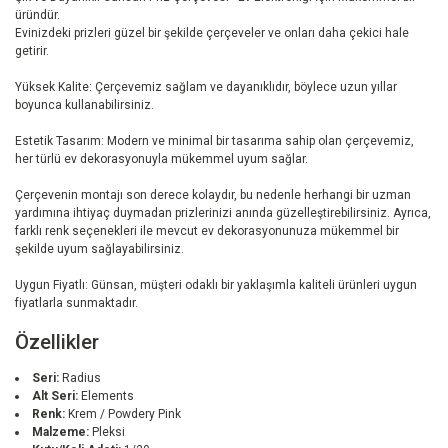
üründür.
Evinizdeki prizleri güzel bir şekilde çerçeveler ve onları daha çekici hale
getirir.
Yüksek Kalite: Çerçevemiz sağlam ve dayanıklıdır, böylece uzun yıllar
boyunca kullanabilirsiniz.
Estetik Tasarım: Modern ve minimal bir tasarıma sahip olan çerçevemiz,
her türlü ev dekorasyonuyla mükemmel uyum sağlar.
Çerçevenin montajı son derece kolaydır, bu nedenle herhangi bir uzman
yardımına ihtiyaç duymadan prizlerinizi anında güzelleştirebilirsiniz. Ayrıca,
farklı renk seçenekleri ile mevcut ev dekorasyonunuza mükemmel bir
şekilde uyum sağlayabilirsiniz.
Uygun Fiyatlı: Günsan, müşteri odaklı bir yaklaşımla kaliteli ürünleri uygun
fiyatlarla sunmaktadır.
Özellikler
Seri:
Radius
Alt Seri:
Elements
Renk:
Krem / Powdery Pink
Malzeme:
Pleksi