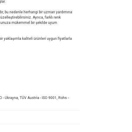
ar.
ır, bu nedenle herhangi bir uzman yardımına
elleştirebilirsiniz. Ayrıca, farklı renk
onunuza mükemmel bir şekilde uyum
r yaklaşımla kaliteli ürünleri uygun fiyatlarla
O - Ukrayna, TÜV Austria - ISO 9001, Rohs -