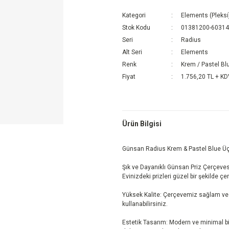
Kategori
Elements (Pleksi
Stok Kodu
01381200-6031
Seri
Radius
Alt Seri
Elements
Renk
Krem / Pastel Bl
Fiyat
1.756,20 TL + K
Ürün Bilgisi
Günsan Radius Krem & Pastel Blue Ü
Şık ve Dayanıklı Günsan Priz Çerçevesi
Evinizdeki prizleri güzel bir şekilde çe
Yüksek Kalite: Çerçevemiz sağlam ve d
kullanabilirsiniz.
Estetik Tasarım: Modern ve minimal bi