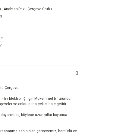
)
,
Anahtar/Priz
,
Çerçeve Grubu
43
ue
DV
çlü Çerçeve
 - Ev Elektroniği İçin Mükemmel bir üründür.
rçeveler ve onları daha çekici hale getirir.
ayanıklıdır, böylece uzun yıllar boyunca
r tasarıma sahip olan çerçevemiz, her türlü ev