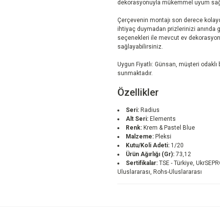
dekorasyonuyla mükemmel uyum sağl
Çerçevenin montajı son derece kolayd
ihtiyaç duymadan prizlerinizi anında güz
seçenekleri ile mevcut ev dekorasy
sağlayabilirsiniz.
Uygun Fiyatlı: Günsan, müşteri odaklı bi
sunmaktadır.
Özellikler
Seri:
Radius
Alt Seri:
Elements
Renk:
Krem & Pastel Blue
Malzeme:
Pleksi
Kutu/Koli Adeti:
1/20
Ürün Ağırlığı (Gr):
73,12
Sertifikalar:
TSE - Türkiye, UkrSEPR
Uluslararası, Rohs-Uluslararası