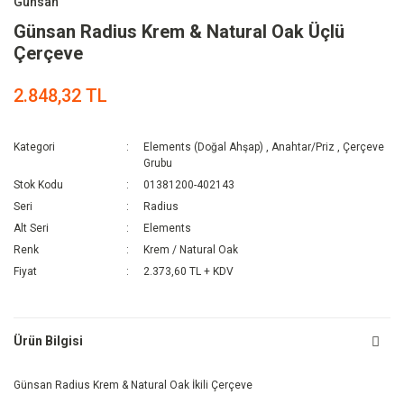
Günsan
Günsan Radius Krem & Natural Oak Üçlü
Çerçeve
2.848,32 TL
Kategori
Elements (Doğal Ahşap)
,
Anahtar/Priz
,
Çerçeve
Grubu
Stok Kodu
01381200-402143
Seri
Radius
Alt Seri
Elements
Renk
Krem / Natural Oak
Fiyat
2.373,60 TL + KDV
Ürün Bilgisi
Günsan Radius Krem & Natural Oak İkili Çerçeve