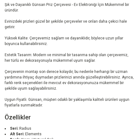
Şık ve Dayanıklı Günsan Priz Çerçevesi - Ev Elektroniği İçin Mükemmel bir
üründür.
Evinizdeki prizleri güzel bir şekilde çerçeveler ve onları daha çekici hale
getirir.
Yüksek Kalite: Çerçevemiz sağlam ve dayanıklıdır, böylece uzun yıllar
boyunca kullanabilirsiniz.
Estetik Tasarım: Modern ve minimal bir tasarıma sahip olan çerçevemiz,
her türlü ev dekorasyonuyla mükemmel uyum sağlar.
Çerçevenin montajı son derece kolaydır, bu nedenle herhangi bir uzman
yardımına ihtiyaç duymadan prizlerinizi anında güzelleştirebilirsiniz. Ayrıca,
farklı renk seçenekleri ile mevcut ev dekorasyonunuza mükemmel bir
şekilde uyum sağlayabilirsiniz.
Uygun Fiyatlı: Günsan, müşteri odaklı bir yaklaşımla kaliteli ürünleri uygun
fiyatlarla sunmaktadır.
Özellikler
Seri:
Radius
Alt Seri:
Elements