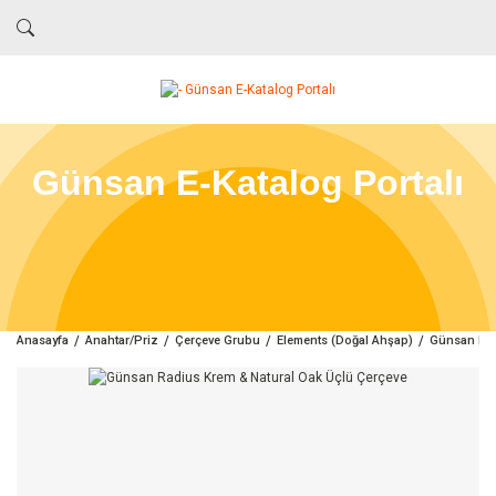
Günsan E-Katalog Portalı
Anasayfa
Anahtar/Priz
Çerçeve Grubu
Elements (Doğal Ahşap)
Günsan Rad