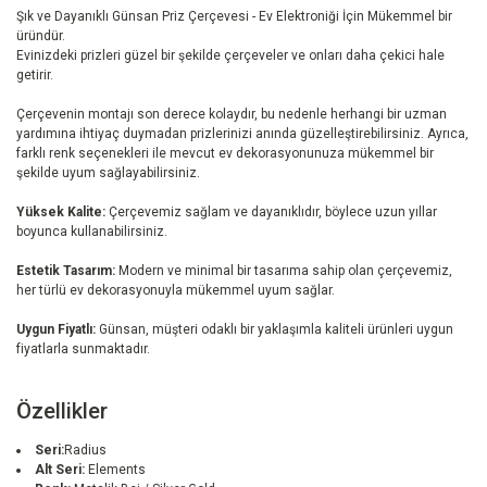
Şık ve Dayanıklı Günsan Priz Çerçevesi - Ev Elektroniği İçin Mükemmel bir
üründür.
Evinizdeki prizleri güzel bir şekilde çerçeveler ve onları daha çekici hale
getirir.
Çerçevenin montajı son derece kolaydır, bu nedenle herhangi bir uzman
yardımına ihtiyaç duymadan prizlerinizi anında güzelleştirebilirsiniz. Ayrıca,
farklı renk seçenekleri ile mevcut ev dekorasyonunuza mükemmel bir
şekilde uyum sağlayabilirsiniz.
Yüksek Kalite:
Çerçevemiz sağlam ve dayanıklıdır, böylece uzun yıllar
boyunca kullanabilirsiniz.
Estetik Tasarım:
Modern ve minimal bir tasarıma sahip olan çerçevemiz,
her türlü ev dekorasyonuyla mükemmel uyum sağlar.
Uygun Fiyatlı:
Günsan, müşteri odaklı bir yaklaşımla kaliteli ürünleri uygun
fiyatlarla sunmaktadır.
Özellikler
Seri:
Radius
Alt Seri:
Elements