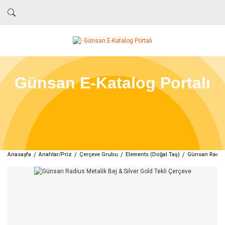
Günsan E-Katalog Portalı
Anasayfa
Anahtar/Priz
Çerçeve Grubu
Elements (Doğal Taş)
Günsan Radius 