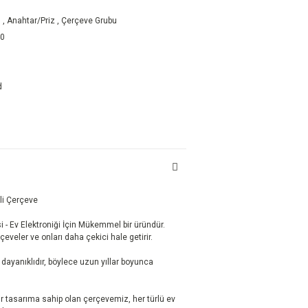
)
,
Anahtar/Priz
,
Çerçeve Grubu
40
d
li Çerçeve
 - Ev Elektroniği İçin Mükemmel bir üründür.
rçeveler ve onları daha çekici hale getirir.
ayanıklıdır, böylece uzun yıllar boyunca
r tasarıma sahip olan çerçevemiz, her türlü ev