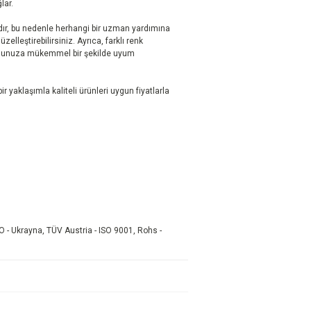
ar.
ır, bu nedenle herhangi bir uzman yardımına
elleştirebilirsiniz. Ayrıca, farklı renk
onunuza mükemmel bir şekilde uyum
r yaklaşımla kaliteli ürünleri uygun fiyatlarla
O - Ukrayna, TÜV Austria - ISO 9001, Rohs -