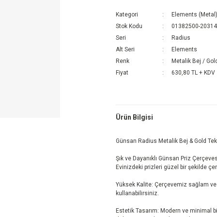
Kategori
Elements (Metal
Stok Kodu
01382500-2031
Seri
Radius
Alt Seri
Elements
Renk
Metalik Bej / Gol
Fiyat
630,80 TL + KDV
Ürün Bilgisi
Günsan Radius Metalik Bej & Gold Tek
Şık ve Dayanıklı Günsan Priz Çerçevesi
Evinizdeki prizleri güzel bir şekilde çe
Yüksek Kalite: Çerçevemiz sağlam ve d
kullanabilirsiniz.
Estetik Tasarım: Modern ve minimal bi