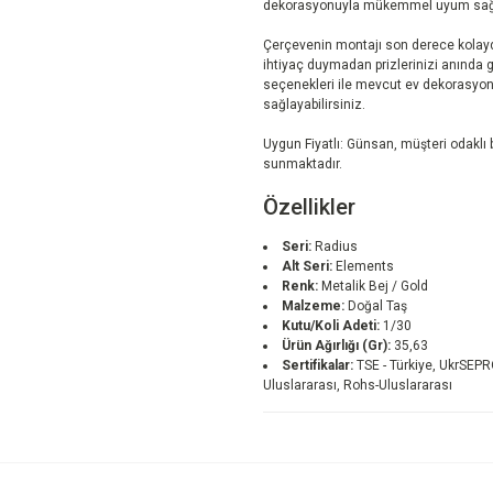
dekorasyonuyla mükemmel uyum sağl
Çerçevenin montajı son derece kolayd
ihtiyaç duymadan prizlerinizi anında güz
seçenekleri ile mevcut ev dekorasy
sağlayabilirsiniz.
Uygun Fiyatlı: Günsan, müşteri odaklı bi
sunmaktadır.
Özellikler
Seri:
Radius
Alt Seri:
Elements
Renk:
Metalik Bej / Gold
Malzeme:
Doğal Taş
Kutu/Koli Adeti:
1/30
Ürün Ağırlığı (Gr):
35,63
Sertifikalar:
TSE - Türkiye, UkrSEPR
Uluslararası, Rohs-Uluslararası