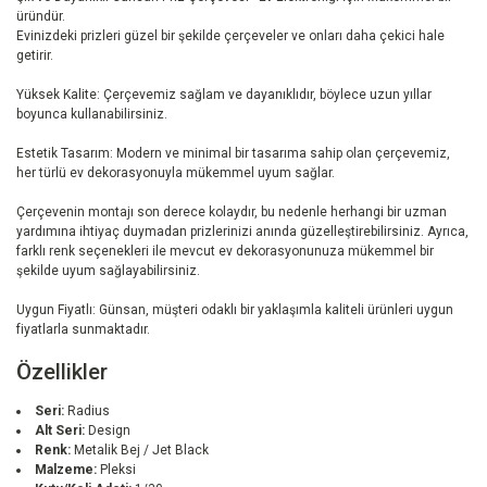
üründür.
Evinizdeki prizleri güzel bir şekilde çerçeveler ve onları daha çekici hale
getirir.
Yüksek Kalite: Çerçevemiz sağlam ve dayanıklıdır, böylece uzun yıllar
boyunca kullanabilirsiniz.
Estetik Tasarım: Modern ve minimal bir tasarıma sahip olan çerçevemiz,
her türlü ev dekorasyonuyla mükemmel uyum sağlar.
Çerçevenin montajı son derece kolaydır, bu nedenle herhangi bir uzman
yardımına ihtiyaç duymadan prizlerinizi anında güzelleştirebilirsiniz. Ayrıca,
farklı renk seçenekleri ile mevcut ev dekorasyonunuza mükemmel bir
şekilde uyum sağlayabilirsiniz.
Uygun Fiyatlı: Günsan, müşteri odaklı bir yaklaşımla kaliteli ürünleri uygun
fiyatlarla sunmaktadır.
Özellikler
Seri:
Radius
Alt Seri:
Design
Renk:
Metalik Bej / Jet Black
Malzeme:
Pleksi