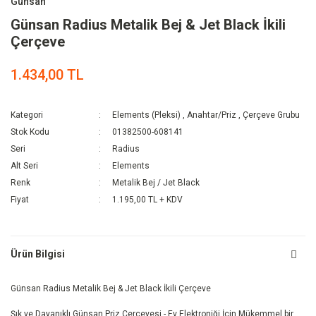
Günsan
Günsan Radius Metalik Bej & Jet Black İkili
Çerçeve
1.434,00 TL
Kategori
Elements (Pleksi)
,
Anahtar/Priz
,
Çerçeve Grubu
Stok Kodu
01382500-608141
Seri
Radius
Alt Seri
Elements
Renk
Metalik Bej / Jet Black
Fiyat
1.195,00 TL + KDV
Ürün Bilgisi
Günsan Radius Metalik Bej & Jet Black İkili Çerçeve
Şık ve Dayanıklı Günsan Priz Çerçevesi - Ev Elektroniği İçin Mükemmel bir