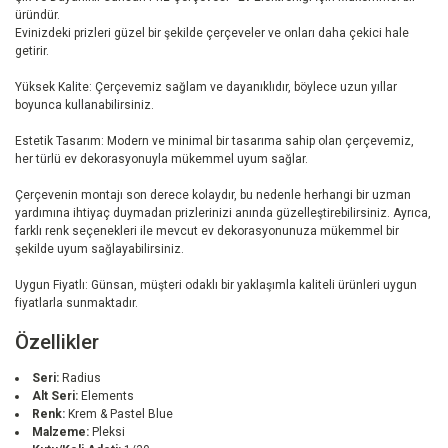
üründür.
Evinizdeki prizleri güzel bir şekilde çerçeveler ve onları daha çekici hale
getirir.
Yüksek Kalite: Çerçevemiz sağlam ve dayanıklıdır, böylece uzun yıllar
boyunca kullanabilirsiniz.
Estetik Tasarım: Modern ve minimal bir tasarıma sahip olan çerçevemiz,
her türlü ev dekorasyonuyla mükemmel uyum sağlar.
Çerçevenin montajı son derece kolaydır, bu nedenle herhangi bir uzman
yardımına ihtiyaç duymadan prizlerinizi anında güzelleştirebilirsiniz. Ayrıca,
farklı renk seçenekleri ile mevcut ev dekorasyonunuza mükemmel bir
şekilde uyum sağlayabilirsiniz.
Uygun Fiyatlı: Günsan, müşteri odaklı bir yaklaşımla kaliteli ürünleri uygun
fiyatlarla sunmaktadır.
Özellikler
Seri:
Radius
Alt Seri:
Elements
Renk:
Krem & Pastel Blue
Malzeme:
Pleksi