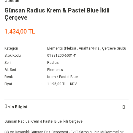
Günsan
Günsan Radius Krem & Pastel Blue İkili
Çerçeve
1.434,00 TL
Kategori
Elements (Pleksi)
,
Anahtar/Priz
,
Çerçeve Grubu
Stok Kodu
01381200-603141
Seri
Radius
Alt Seri
Elements
Renk
Krem / Pastel Blue
Fiyat
1.195,00 TL + KDV
Ürün Bilgisi
Günsan Radius Krem & Pastel Blue İkili Çerçeve
Şık ve Dayanıklı Günsan Priz Çerçevesi - Ev Elektroniği İçin Mükemmel bir