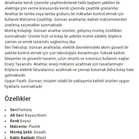
Anahtarlar kendi içlerinde çeşitlendirilerek farklı bağlantı şekilleri ile
elektriğe yön verme konusunda kendi içlerinde çeşitlilik gösterirler.
Anahtar bir lamba veya lamba grubunu bir noktadan kontrol etmek için
kullanılır.Malzeme Çeşitliliği: Günsan anahtarlar, kaliteli malzemelerden
üretilmiş seçenekler sunmaktadır.
Montaj Kolaylığı: Günsan anahtar ürünleri, gelişmiş montaj özellikleri
sunmaktadır. Ürünler hızlı ve kolay bir şekilde monte edebilir, böylece
zaman ve emek tasarrufu sağlanmış olur.
İleri Teknoloji: Günsan anahtarlar, elektrik devrelerindeki akımı güvenli bir
şekilde kontrol etmek için son teknolojiyle donatılmıştır. Yüksek kaliteli
bileşenler ve güvenilir tasarım, uzun ömürlü ve sorunsuz kullanım sağlar.
Enerji Tasarrufu: Anahtar, enerji miktarını azaltmak için tasarlanmıştır.
Böylece elektrik faturalarınızı azaltmak ve çevreyi korumak daha kolay hale
gelmektedir.
Uygun Fiyatlı: Günsan, müşteri odaklı bir yaklaşımla kaliteli ürünleri uygun
fiyatlarla sunmaktadır.
Özellikler
Seri:
Fantasy
Alt Seri:
Beyaz/Krem
Renk:
Beyaz
Malzeme:
Plastik
Montaj Şekli:
Sıvaaltı
Kablo Bağlantı:
Klipsli