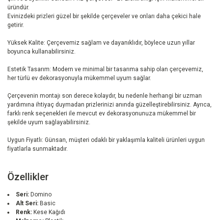
üründür.
Evinizdeki prizleri güzel bir şekilde çerçeveler ve onları daha çekici hale
getirir.
Yüksek Kalite: Çerçevemiz sağlam ve dayanıklıdır, böylece uzun yıllar
boyunca kullanabilirsiniz.
Estetik Tasarım: Modern ve minimal bir tasarıma sahip olan çerçevemiz,
her türlü ev dekorasyonuyla mükemmel uyum sağlar.
Çerçevenin montajı son derece kolaydır, bu nedenle herhangi bir uzman
yardımına ihtiyaç duymadan prizlerinizi anında güzelleştirebilirsiniz. Ayrıca,
farklı renk seçenekleri ile mevcut ev dekorasyonunuza mükemmel bir
şekilde uyum sağlayabilirsiniz.
Uygun Fiyatlı: Günsan, müşteri odaklı bir yaklaşımla kaliteli ürünleri uygun
fiyatlarla sunmaktadır.
Özellikler
Seri:
Domino
Alt Seri:
Basic
Renk:
Kese Kağıdı