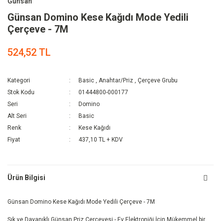
Günsan
Günsan Domino Kese Kağıdı Mode Yedili
Çerçeve - 7M
524,52 TL
Kategori
Basic
,
Anahtar/Priz
,
Çerçeve Grubu
Stok Kodu
01444800-000177
Seri
Domino
Alt Seri
Basic
Renk
Kese Kağıdı
Fiyat
437,10 TL + KDV
Ürün Bilgisi
Günsan Domino Kese Kağıdı Mode Yedili Çerçeve - 7M
Şık ve Dayanıklı Günsan Priz Çerçevesi - Ev Elektroniği İçin Mükemmel bir