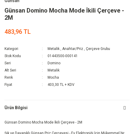
Günsan
Günsan Domino Mocha Mode İkili Çerçeve -
2M
483,96 TL
Kategori
Metalik
,
Anahtar/Priz
,
Çerçeve Grubu
Stok Kodu
01443500-000141
Seri
Domino
Alt Seri
Metalik
Renk
Mocha
Fiyat
403,30 TL + KDV
Ürün Bilgisi
Günsan Domino Mocha Mode İkili Çerçeve - 2M
Şık ve Dayanıklı Günsan Priz Çerçevesi - Ev Elektroniği İçin Mükemmel bir