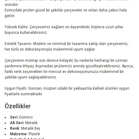
üründür.
Evinizdeki prizleri güzel bir şekilde çerçeveler ve onları daha çekici hale
getirir.
Yüksek Kalite: Çerçevemiz sağlam ve dayanıklıdır, böylece uzun yıllar
boyunca kullanabilirsiniz.
Estetik Tasarım: Modern ve minimal bir tasarıma sahip olan çerçevemiz,
her türlü ev dekorasyonuyla mükemmel uyum sağlar.
Çerçevenin montajı son derece kolaydır, bu nedenle herhangi bir uzman
yardımına ihtiyaç duymadan prizlerinizi anında güzelleştirebilirsiniz. Ayrıca,
farklı renk seçenekleri ile mevcut ev dekorasyonunuza mükemmel bir
şekilde uyum sağlayabilirsiniz.
Uygun Fiyatlı: Günsan, müşteri odaklı bir yaklaşımla kaliteli ürünleri uygun
fiyatlarla sunmaktadır.
Özellikler
Seri:
Domino
Alt Seri:
Metalik
Renk:
Metalik Bej
Malzeme:
Plastik