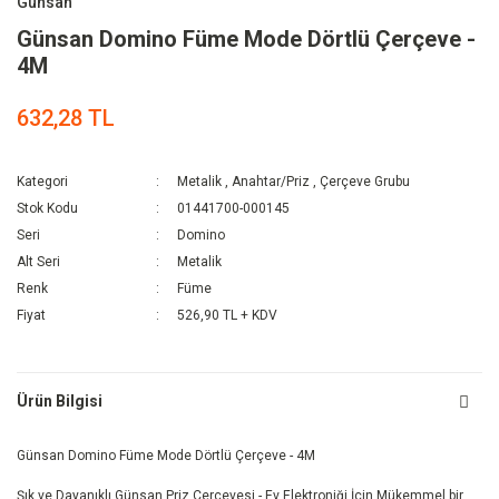
Günsan
Günsan Domino Füme Mode Dörtlü Çerçeve -
4M
632,28 TL
Kategori
Metalik
,
Anahtar/Priz
,
Çerçeve Grubu
Stok Kodu
01441700-000145
Seri
Domino
Alt Seri
Metalik
Renk
Füme
Fiyat
526,90 TL + KDV
Ürün Bilgisi
Günsan Domino Füme Mode Dörtlü Çerçeve - 4M
Şık ve Dayanıklı Günsan Priz Çerçevesi - Ev Elektroniği İçin Mükemmel bir