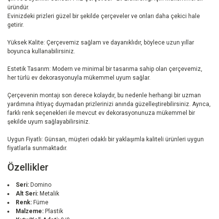
üründür.
Evinizdeki prizleri güzel bir şekilde çerçeveler ve onları daha çekici hale
getirir.
Yüksek Kalite: Çerçevemiz sağlam ve dayanıklıdır, böylece uzun yıllar
boyunca kullanabilirsiniz.
Estetik Tasarım: Modern ve minimal bir tasarıma sahip olan çerçevemiz,
her türlü ev dekorasyonuyla mükemmel uyum sağlar.
Çerçevenin montajı son derece kolaydır, bu nedenle herhangi bir uzman
yardımına ihtiyaç duymadan prizlerinizi anında güzelleştirebilirsiniz. Ayrıca,
farklı renk seçenekleri ile mevcut ev dekorasyonunuza mükemmel bir
şekilde uyum sağlayabilirsiniz.
Uygun Fiyatlı: Günsan, müşteri odaklı bir yaklaşımla kaliteli ürünleri uygun
fiyatlarla sunmaktadır.
Özellikler
Seri:
Domino
Alt Seri:
Metalik
Renk:
Füme
Malzeme:
Plastik