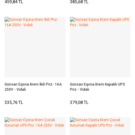
459,84 TL
385,68 TL
Günsan Eqona Krem İkili Priz- 16A
Günsan Eqona Krem Kapaklı UPS
250V - Vidalı
Priz - Vidalı
335,76 TL
379,08 TL