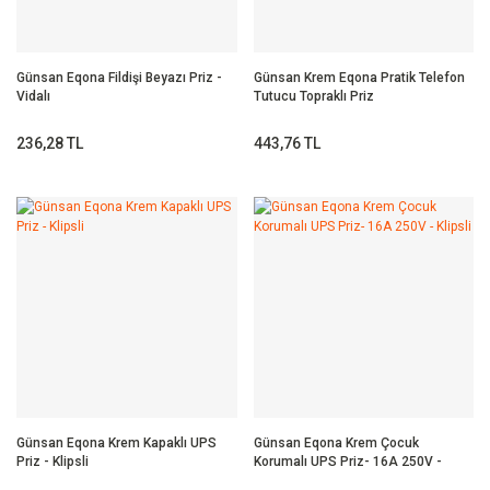
Günsan Eqona Fildişi Beyazı Priz -
Günsan Krem Eqona Pratik Telefon
Vidalı
Tutucu Topraklı Priz
236,28 TL
443,76 TL
Günsan Eqona Krem Kapaklı UPS
Günsan Eqona Krem Çocuk
Priz - Klipsli
Korumalı UPS Priz- 16A 250V -
Klipsli