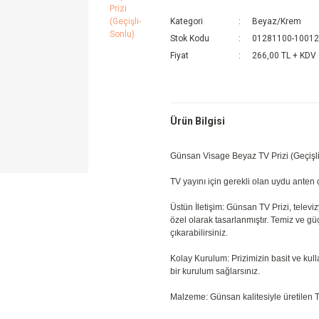
Kategori
Beyaz/Krem
Stok Kodu
01281100-1001
Fiyat
266,00 TL + KDV
Ürün Bilgisi
Günsan Visage Beyaz TV Prizi (Geçişl
TV yayını için gerekli olan uydu anten çı
Üstün İletişim: Günsan TV Prizi, telev
özel olarak tasarlanmıştır. Temiz ve gü
çıkarabilirsiniz.
Kolay Kurulum: Prizimizin basit ve kull
bir kurulum sağlarsınız.
Malzeme: Günsan kalitesiyle üretilen T