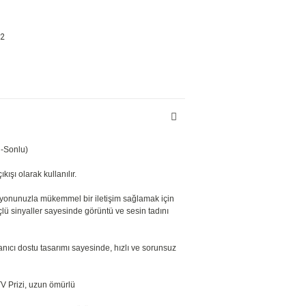
22
i-Sonlu)
kışı olarak kullanılır.
izyonunuzla mükemmel bir iletişim sağlamak için
çlü sinyaller sayesinde görüntü ve sesin tadını
anıcı dostu tasarımı sayesinde, hızlı ve sorunsuz
V Prizi, uzun ömürlü