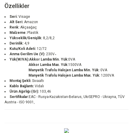
Özellikler
Seri:
Visage
Alt Seri:
Amazon
Renk:
Akçaağaç
Malzeme:
Plastik
Yükseklik/Genişlik:
8,2/8,2
Derinlik:
4,9
Kutu/Koli Adeti:
12/72
Anma Gerilim Ue (V):
230V ̴
Yük(W/VA):
Akkor Lamba Min. Yük:
0VA
Akkor Lamba Max. Yük:
1500VA
Manyetik Trafolu Halojen Lamba Min. Yük:
0VA
Manyetik Trafolu Halojen Lamba Max. Yük:
1200VA
Montaj Şekli:
Sıvaaltı
Kablo Bağlantı:
Vidalı
Ürün Ağırlığı (Gr):
103,46
Sertifikalar:
EAC - Rusya-Kazakistan-Belarus, UkrSEPRO - Ukrayna, TÜV
Austria - ISO 9001,