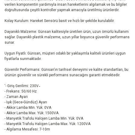
verilen komponentin yardımıyla insan hareketlerini algılamak ve bu bilgiler
doğrultusunda çeşitli kontroller yapmak amacıyla üretilmiş ürünlerdir.
Kolay Kurulum: Hareket Sensörü basit ve hızlı bir şekilde kurulabilir.
Dayanıklı Malzeme: Günsan kalitesiyle üretilen ürün, uzun ömürlü kullanım
sağlar. Dayanıklı plastik malzeme, uzun yıllar boyunca güvenilir performans
sunar.
Uygun Fiyatlı: Günsan, müşteri odaklı bir yaklaşımla kaliteli ürünleri uygun
fiyatlarla sunmaktadır.
Güvenilir Performans: Günsan'ın tarihsel deneyimi ve kalite standartları, bu
ürünün güvenilir ve sürekli performans sunacağını garanti etmektedir.
'- Giriş Gerilimi: 230V ̴
- Frekans: 50/60 Hz
- Zaman Ayarı
- Işık (Gece-Gündüz) Ayarı
- Akkor Lamba Min. Yük: 0VA
- Akkor Lamba Max. Yük: 1500VA
- Manyetik Trafolu Halojen Lamba Min. Yük: 0VA
- Manyetik Trafolu Halojen Lamba Max. Yük: 1200VA
- Algılama Mesafesi: 7-10m