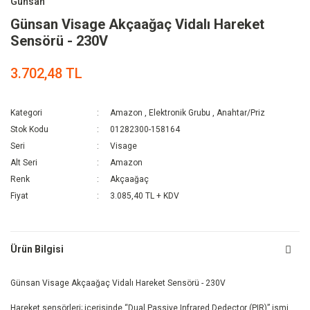
Günsan
Günsan Visage Akçaağaç Vidalı Hareket
Sensörü - 230V
3.702,48 TL
Kategori
Amazon
,
Elektronik Grubu
,
Anahtar/Priz
Stok Kodu
01282300-158164
Seri
Visage
Alt Seri
Amazon
Renk
Akçaağaç
Fiyat
3.085,40 TL + KDV
Ürün Bilgisi
Günsan Visage Akçaağaç Vidalı Hareket Sensörü - 230V
Hareket sensörleri; içerisinde “Dual Passive Infrared Dedector (PIR)” ismi