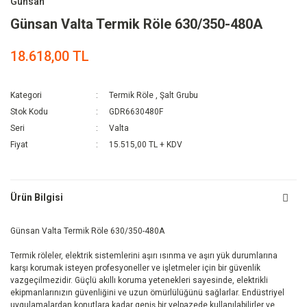
Günsan
Günsan Valta Termik Röle 630/350-480A
18.618,00 TL
Kategori
Termik Röle
,
Şalt Grubu
Stok Kodu
GDR6630480F
Seri
Valta
Fiyat
15.515,00 TL + KDV
Ürün Bilgisi
Günsan Valta Termik Röle 630/350-480A
Termik röleler, elektrik sistemlerini aşırı ısınma ve aşırı yük durumlarına
karşı korumak isteyen profesyoneller ve işletmeler için bir güvenlik
vazgeçilmezidir. Güçlü akıllı koruma yetenekleri sayesinde, elektrikli
ekipmanlarınızın güvenliğini ve uzun ömürlülüğünü sağlarlar. Endüstriyel
uygulamalardan konutlara kadar geniş bir yelpazede kullanılabilirler ve