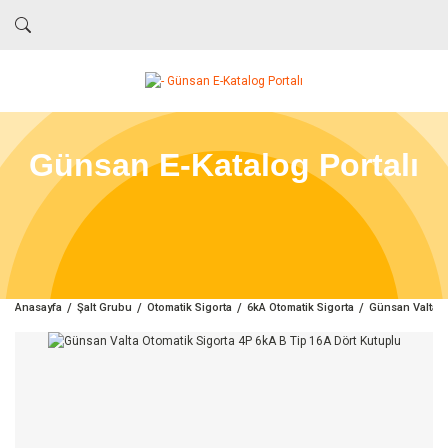
Günsan E-Katalog Portalı
Anasayfa
Şalt Grubu
Otomatik Sigorta
6kA Otomatik Sigorta
Günsan Valta O