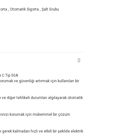
orta
,
Otomatik Sigorta
,
Şalt Grubu
A C Tip 50A
korumak ve güvenliği artırmak için kullanılan bir
re ve diğer tehlikeli durumları algılayarak otomatik
nlarınızı korumak için mükemmel bir çözüm
rek kalmadan hızlı ve etkili bir şekilde elektrik