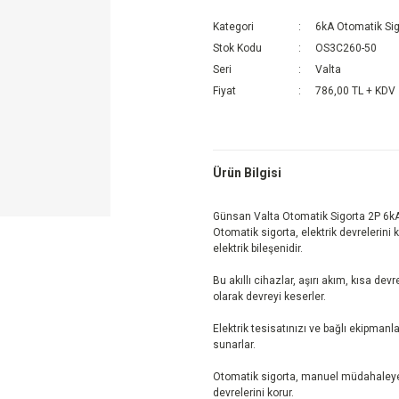
Kategori
6kA Otomatik Sig
Stok Kodu
OS3C260-50
Seri
Valta
Fiyat
786,00 TL + KDV
Ürün Bilgisi
Günsan Valta Otomatik Sigorta 2P 6k
Otomatik sigorta, elektrik devrelerini 
elektrik bileşenidir.
Bu akıllı cihazlar, aşırı akım, kısa dev
olarak devreyi keserler.
Elektrik tesisatınızı ve bağlı ekipma
sunarlar.
Otomatik sigorta, manuel müdahaleye ge
devrelerini korur.