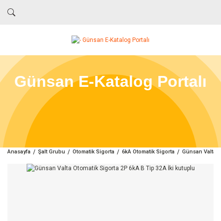
Günsan E-Katalog Portalı
Anasayfa
Şalt Grubu
Otomatik Sigorta
6kA Otomatik Sigorta
Günsan Valta O