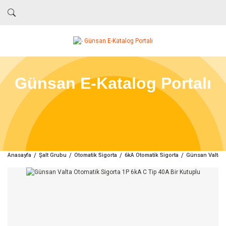
Günsan E-Katalog Portalı
Anasayfa
Şalt Grubu
Otomatik Sigorta
6kA Otomatik Sigorta
Günsan Valta O