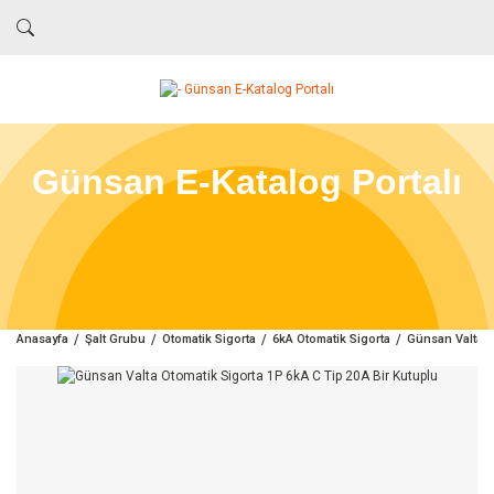
Günsan E-Katalog Portalı
Anasayfa
Şalt Grubu
Otomatik Sigorta
6kA Otomatik Sigorta
Günsan Valta O