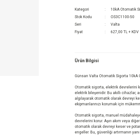
Kategori
10kA Otomatik S
Stok Kodu
OS3C1100-50
Seri
Valta
Fiyat
627,00 TL + KDV
Ürün Bilgisi
Günsan Valta Otomatik Sigorta 10kA 
Otomatik sigorta, elektrik devrelerini 
elektrik bileşenidir. Bu akıllı cihazlar,
algılayarak otomatik olarak devreyi kese
ekipmanlarınızı korumak için mükemm
Otomatik sigorta, manuel müdahaleye ge
devrelerini korur. Aşırı akım veya diğ
otomatik olarak devreyi keser ve pota
engeller. Bu, güvenliği artırmanın yanı s