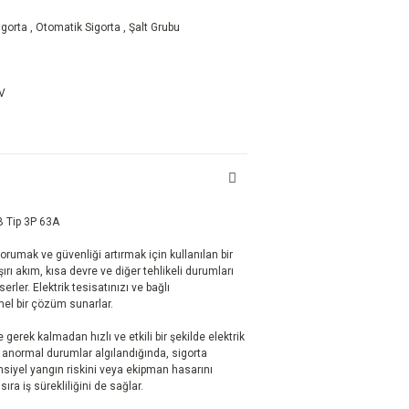
igorta
,
Otomatik Sigorta
,
Şalt Grubu
DV
B Tip 3P 63A
korumak ve güvenliği artırmak için kullanılan bir
 aşırı akım, kısa devre ve diğer tehlikeli durumları
rler. Elektrik tesisatınızı ve bağlı
el bir çözüm sunarlar.
rek kalmadan hızlı ve etkili bir şekilde elektrik
er anormal durumlar algılandığında, sigorta
nsiyel yangın riskini veya ekipman hasarını
ıra iş sürekliliğini de sağlar.