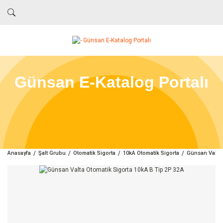
Günsan E-Katalog Portalı
Anasayfa
Şalt Grubu
Otomatik Sigorta
10kA Otomatik Sigorta
Günsan Valta 