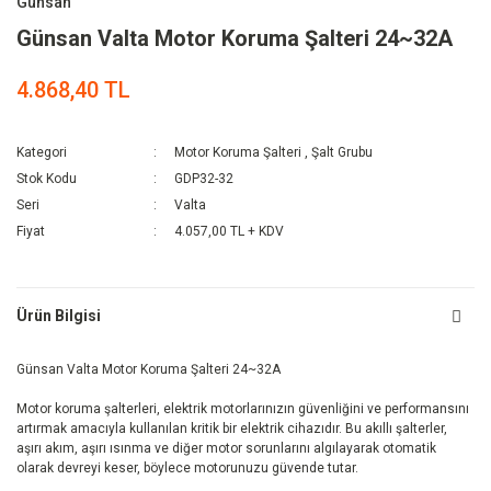
Günsan
Günsan Valta Motor Koruma Şalteri 24~32A
4.868,40 TL
Kategori
Motor Koruma Şalteri
,
Şalt Grubu
Stok Kodu
GDP32-32
Seri
Valta
Fiyat
4.057,00 TL + KDV
Ürün Bilgisi
Günsan Valta Motor Koruma Şalteri 24~32A
Motor koruma şalterleri, elektrik motorlarınızın güvenliğini ve performansını
artırmak amacıyla kullanılan kritik bir elektrik cihazıdır. Bu akıllı şalterler,
aşırı akım, aşırı ısınma ve diğer motor sorunlarını algılayarak otomatik
olarak devreyi keser, böylece motorunuzu güvende tutar.