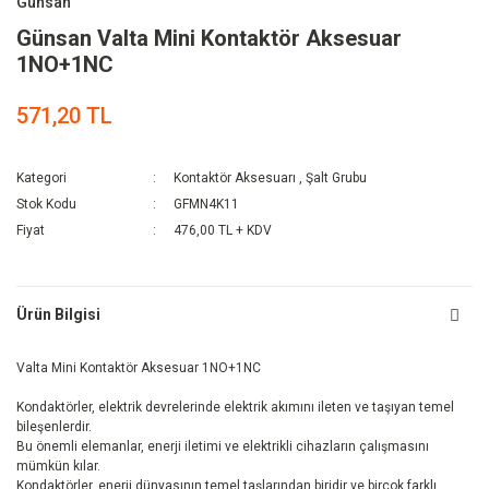
Günsan
Günsan Valta Mini Kontaktör Aksesuar
1NO+1NC
571,20 TL
Kategori
Kontaktör Aksesuarı
,
Şalt Grubu
Stok Kodu
GFMN4K11
Fiyat
476,00 TL + KDV
Ürün Bilgisi
Valta Mini Kontaktör Aksesuar 1NO+1NC
Kondaktörler, elektrik devrelerinde elektrik akımını ileten ve taşıyan temel
bileşenlerdir.
Bu önemli elemanlar, enerji iletimi ve elektrikli cihazların çalışmasını
mümkün kılar.
Kondaktörler, enerji dünyasının temel taşlarından biridir ve birçok farklı