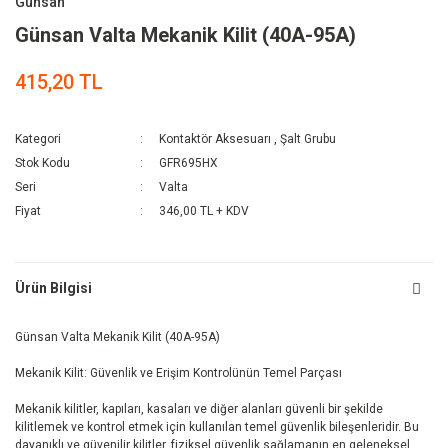
Günsan
Günsan Valta Mekanik Kilit (40A-95A)
415,20 TL
Kategori
Kontaktör Aksesuarı
,
Şalt Grubu
Stok Kodu
GFR695HX
Seri
Valta
Fiyat
346,00 TL + KDV
Ürün Bilgisi
Günsan Valta Mekanik Kilit (40A-95A)
Mekanik Kilit: Güvenlik ve Erişim Kontrolünün Temel Parçası
Mekanik kilitler, kapıları, kasaları ve diğer alanları güvenli bir şekilde
kilitlemek ve kontrol etmek için kullanılan temel güvenlik bileşenleridir. Bu
dayanıklı ve güvenilir kilitler, fiziksel güvenlik sağlamanın en geleneksel