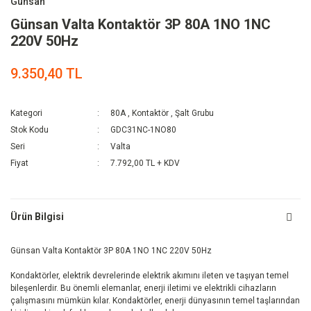
Günsan
Günsan Valta Kontaktör 3P 80A 1NO 1NC
220V 50Hz
9.350,40 TL
Kategori
80A
,
Kontaktör
,
Şalt Grubu
Stok Kodu
GDC31NC-1NO80
Seri
Valta
Fiyat
7.792,00 TL + KDV
Ürün Bilgisi
Günsan Valta Kontaktör 3P 80A 1NO 1NC 220V 50Hz
Kondaktörler, elektrik devrelerinde elektrik akımını ileten ve taşıyan temel
bileşenlerdir. Bu önemli elemanlar, enerji iletimi ve elektrikli cihazların
çalışmasını mümkün kılar. Kondaktörler, enerji dünyasının temel taşlarından