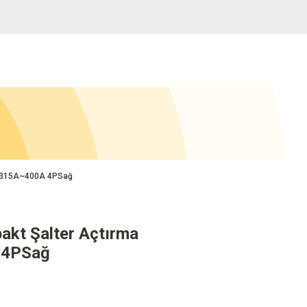
ni 315A~400A 4PSağ
akt Şalter Açtırma
 4PSağ