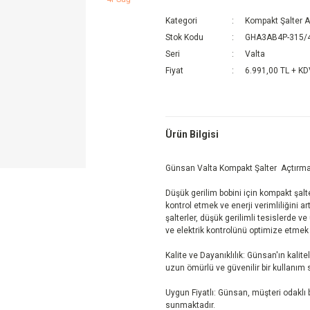
Kategori
Kompakt Şalter 
Stok Kodu
GHA3AB4P-315/
Seri
Valta
Fiyat
6.991,00 TL + K
Ürün Bilgisi
Günsan Valta Kompakt Şalter Açtırm
Düşük gerilim bobini için kompakt şalter
kontrol etmek ve enerji verimliliğini 
şalterler, düşük gerilimli tesislerde v
ve elektrik kontrolünü optimize etmek 
Kalite ve Dayanıklılık: Günsan'ın kalitel
uzun ömürlü ve güvenilir bir kullanım
Uygun Fiyatlı: Günsan, müşteri odaklı bi
sunmaktadır.