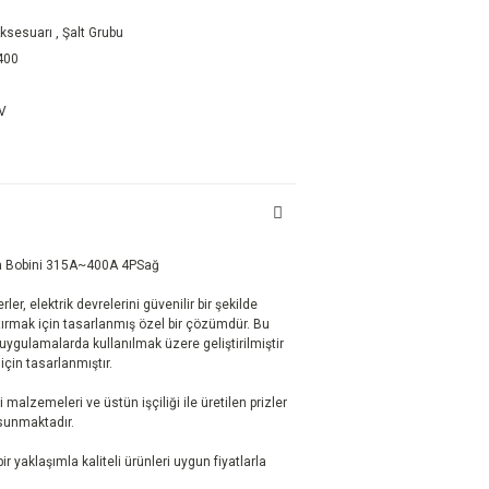
Aksesuarı
,
Şalt Grubu
400
DV
a Bobini 315A~400A 4PSağ
ler, elektrik devrelerini güvenilir bir şekilde
artırmak için tasarlanmış özel bir çözümdür. Bu
e uygulamalarda kullanılmak üzere geliştirilmiştir
için tasarlanmıştır.
i malzemeleri ve üstün işçiliği ile üretilen prizler
 sunmaktadır.
r yaklaşımla kaliteli ürünleri uygun fiyatlarla