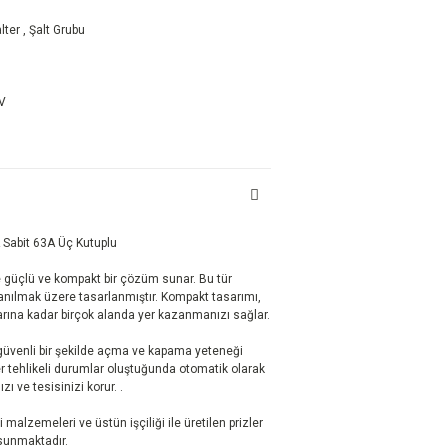
lter
,
Şalt Grubu
DV
 Sabit 63A Üç Kutuplu
de güçlü ve kompakt bir çözüm sunar. Bu tür
ullanılmak üzere tasarlanmıştır. Kompakt tasarımı,
rına kadar birçok alanda yer kazanmanızı sağlar.
i güvenli bir şekilde açma ve kapama yeteneği
er tehlikeli durumlar oluştuğunda otomatik olarak
ı ve tesisinizi korur. .
i malzemeleri ve üstün işçiliği ile üretilen prizler
 sunmaktadır.