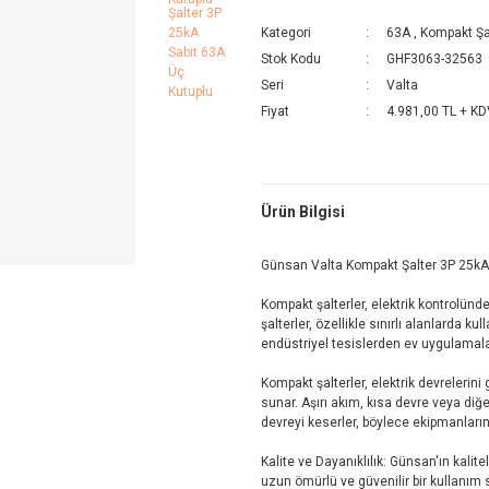
Kategori
63A
,
Kompakt Şa
Stok Kodu
GHF3063-32563
Seri
Valta
Fiyat
4.981,00 TL + K
Ürün Bilgisi
Günsan Valta Kompakt Şalter 3P 25kA
Kompakt şalterler, elektrik kontrolün
şalterler, özellikle sınırlı alanlarda k
endüstriyel tesislerden ev uygulamala
Kompakt şalterler, elektrik devrelerin
sunar. Aşırı akım, kısa devre veya diğ
devreyi keserler, böylece ekipmanlarınız
Kalite ve Dayanıklılık: Günsan'ın kalitel
uzun ömürlü ve güvenilir bir kullanım