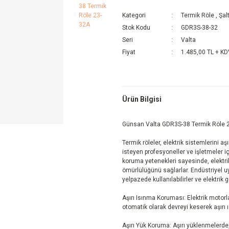
Kategori
Termik Röle
,
Şal
Stok Kodu
GDR3S-38-32
Seri
Valta
Fiyat
1.485,00 TL + K
Ürün Bilgisi
Günsan Valta GDR3S-38 Termik Röle 
Termik röleler, elektrik sistemlerini a
isteyen profesyoneller ve işletmeler iç
koruma yetenekleri sayesinde, elektrik
ömürlülüğünü sağlarlar. Endüstriyel u
yelpazede kullanılabilirler ve elektrik 
Aşırı Isınma Koruması: Elektrik motorla
otomatik olarak devreyi keserek aşırı ı
Aşırı Yük Koruma: Aşırı yüklenmelerde,