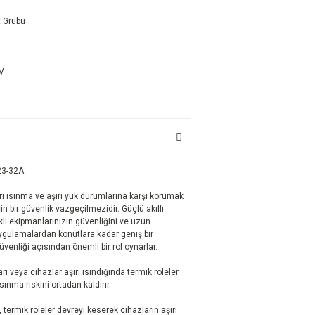
t Grubu
DV
23-32A
şırı ısınma ve aşırı yük durumlarına karşı korumak
in bir güvenlik vazgeçilmezidir. Güçlü akıllı
li ekipmanlarınızın güvenliğini ve uzun
ygulamalardan konutlara kadar geniş bir
güvenliği açısından önemli bir rol oynarlar.
rı veya cihazlar aşırı ısındığında termik röleler
sınma riskini ortadan kaldırır.
 termik röleler devreyi keserek cihazların aşırı