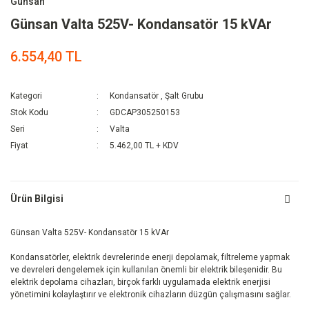
Günsan
Günsan Valta 525V- Kondansatör 15 kVAr
6.554,40 TL
Kategori
Kondansatör
,
Şalt Grubu
Stok Kodu
GDCAP305250153
Seri
Valta
Fiyat
5.462,00 TL + KDV
Ürün Bilgisi
Günsan Valta 525V- Kondansatör 15 kVAr
Kondansatörler, elektrik devrelerinde enerji depolamak, filtreleme yapmak
ve devreleri dengelemek için kullanılan önemli bir elektrik bileşenidir. Bu
elektrik depolama cihazları, birçok farklı uygulamada elektrik enerjisi
yönetimini kolaylaştırır ve elektronik cihazların düzgün çalışmasını sağlar.