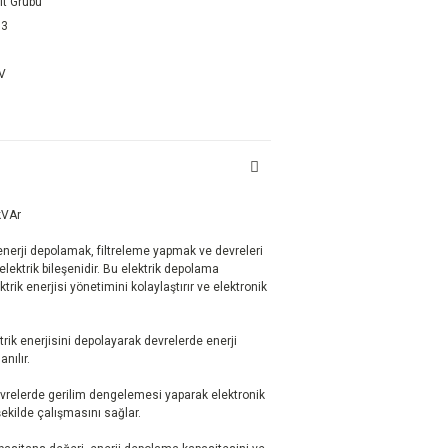
lt Grubu
53
DV
kVAr
enerji depolamak, filtreleme yapmak ve devreleri
lektrik bileşenidir. Bu elektrik depolama
trik enerjisi yönetimini kolaylaştırır ve elektronik
rik enerjisini depolayarak devrelerde enerji
nılır.
relerde gerilim dengelemesi yaparak elektronik
şekilde çalışmasını sağlar.