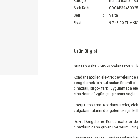
Kategori
Kondansatör
,
Şa
Stok Kodu
GDCAP3045002
Seri
Valta
Fiyat
9.743,00 TL + K
Ürün Bilgisi
Günsan Valta 450V- Kondansatör 25 
Kondansatörler, elektrik devrelerinde 
dengelemek için kullanılan önemli bir e
cihazları, birçok farklı uygulamada elek
cihazların düzgün çalışmasını sağlar.
Enerji Depolama: Kondansatörler, elekt
dalgalanmalarını dengelemek için kulla
Devre Dengeleme: Kondansatörler, dev
cihazların daha güvenli ve verimli bir 