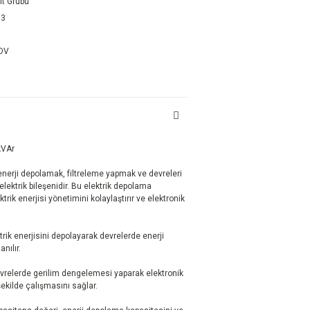
lt Grubu
03
KDV
kVAr
enerji depolamak, filtreleme yapmak ve devreleri
lektrik bileşenidir. Bu elektrik depolama
trik enerjisi yönetimini kolaylaştırır ve elektronik
rik enerjisini depolayarak devrelerde enerji
nılır.
relerde gerilim dengelemesi yaparak elektronik
şekilde çalışmasını sağlar.