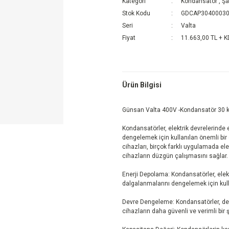
Kategori
Kondansatör
,
Şa
Stok Kodu
GDCAP3040003
Seri
Valta
Fiyat
11.663,00 TL + 
Ürün Bilgisi
Günsan Valta 400V -Kondansatör 30 
Kondansatörler, elektrik devrelerinde 
dengelemek için kullanılan önemli bir e
cihazları, birçok farklı uygulamada elek
cihazların düzgün çalışmasını sağlar.
Enerji Depolama: Kondansatörler, elekt
dalgalanmalarını dengelemek için kulla
Devre Dengeleme: Kondansatörler, dev
cihazların daha güvenli ve verimli bir 