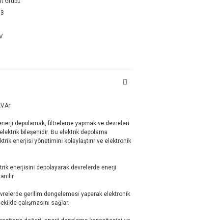
lt Grubu
53
DV
kVAr
enerji depolamak, filtreleme yapmak ve devreleri
lektrik bileşenidir. Bu elektrik depolama
trik enerjisi yönetimini kolaylaştırır ve elektronik
rik enerjisini depolayarak devrelerde enerji
nılır.
relerde gerilim dengelemesi yaparak elektronik
şekilde çalışmasını sağlar.