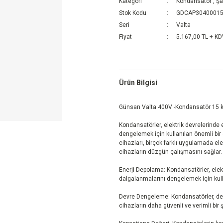
Kategori
Kondansatör
,
Şa
Stok Kodu
GDCAP3040001
Seri
Valta
Fiyat
5.167,00 TL + K
Ürün Bilgisi
Günsan Valta 400V -Kondansatör 15 
Kondansatörler, elektrik devrelerinde 
dengelemek için kullanılan önemli bir e
cihazları, birçok farklı uygulamada elek
cihazların düzgün çalışmasını sağlar.
Enerji Depolama: Kondansatörler, elekt
dalgalanmalarını dengelemek için kulla
Devre Dengeleme: Kondansatörler, dev
cihazların daha güvenli ve verimli bir 