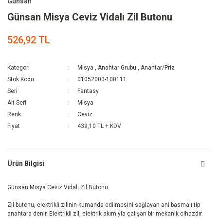
Günsan
Günsan Misya Ceviz Vidalı Zil Butonu
526,92 TL
Kategori
Misya
,
Anahtar Grubu
,
Anahtar/Priz
Stok Kodu
01052000-100111
Seri
Fantasy
Alt Seri
Misya
Renk
Ceviz
Fiyat
439,10 TL + KDV
Ürün Bilgisi
Günsan Misya Ceviz Vidalı Zil Butonu
Zil butonu, elektrikli zilinin kumanda edilmesini sağlayan ani basmalı tip
anahtara denir. Elektrikli zil, elektrik akımıyla çalışan bir mekanik cihazdır.