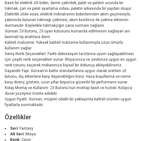
Basit bir elektrik zili bobin, demir çekirdek, palet ve paletin ucunda bir
tokmak, çan ve palet ayarlama vidası, paletin arkasında bir yaydan oluşur.
Elektrikli zilde esas; elektrik mıknatısının bobinlerinden akım geçmesiyle,
yakınında bulunan tokmağı çekmesi, akım kesilince de çekme etkisinin
durmasıdır. Böylelikle tokmakçığın çana vurması sağlanır.
Günsan Zil Butonu, Zil uyarı kutusunu kumanda edilmesini sağlayan ani
basmalı tip anahtara denir.
Kaliteli malzeme: Yüksek kaliteli malzeme kullanımıyla uzun ömürlü
kullanım sağlar.
Geniş Renk Seçenekleri: Farklı dekorasyon tarzlarına uyum sağlayabilmesi
için çeşitli renk seçenekleri sunar. İhtiyacınıza ve zevkinize uygun en uygun
renk tonunu seçerek mekanınıza kişisel bir dokunuş ekleyebilirsiniz.
Dayanıklı Yapı: Günsan'ın kalite standartlarına uygun olarak üretilen zil
butonu, dış etkenlere karşı dayanıklılığını korur. Hava koşullarına ve neme
karşı direnç gösterir, uzun yıllar boyunca güvenilir bir performans sunar.
Kolay Montaj ve Kullanım: Zil Butonu'nun montajı basit ve hızlıdır. Kolayca
duvar yüzeyine monte edebilir.
Uygun Fiyatlı: Günsan, müşteri odaklı bir yaklaşımla kaliteli ürünleri uygun
fiyatlarla sunmaktadır.
Özellikler
Seri:
Fantasy
Alt Seri:
Misya
Renk:
Ceviz