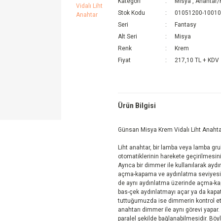
Kategori
Misya
,
Anahtar/
Stok Kodu
01051200-1001
Seri
Fantasy
Alt Seri
Misya
Renk
Krem
Fiyat
217,10 TL + KDV
Ürün Bilgisi
Günsan Misya Krem Vidalı Liht Anaht
Liht anahtar, bir lamba veya lamba g
otomatiklerinin harekete geçirilmesin
Ayrıca bir dimmer ile kullanılarak aydı
açma-kapama ve aydınlatma seviyesi ko
de aynı aydınlatma üzerinde açma-kap
bas-çek aydınlatmayı açar ya da kapatı
tuttuğumuzda ise dimmerin kontrol etti
anahtarı dimmer ile aynı görevi yapar. 
paralel şekilde bağlanabilmesidir. Bö