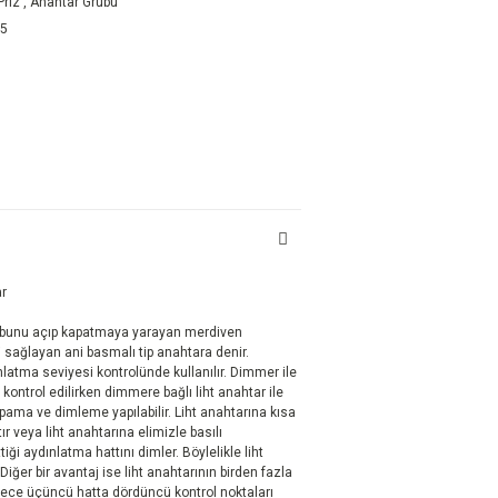
Priz
,
Anahtar Grubu
05
ar
rubunu açıp kapatmaya yarayan merdiven
i sağlayan ani basmalı tip anahtara denir.
nlatma seviyesi kontrolünde kullanılır. Dimmer ile
ntrol edilirken dimmere bağlı liht anahtar ile
ama ve dimleme yapılabilir. Liht anahtarına kısa
r veya liht anahtarına elimizle basılı
ği aydınlatma hattını dimler. Böylelikle liht
Diğer bir avantaj ise liht anahtarının birden fazla
ylece üçüncü hatta dördüncü kontrol noktaları