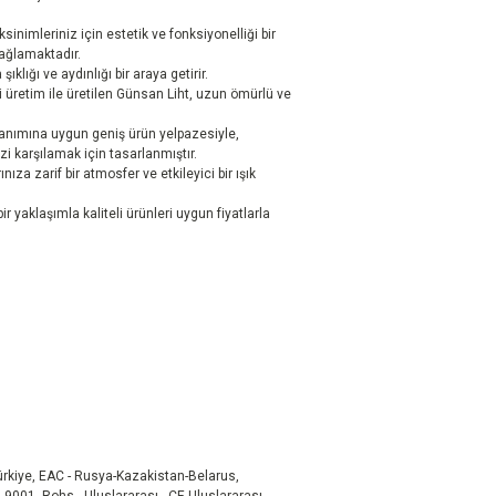
inimleriniz için estetik ve fonksiyonelliği bir
ağlamaktadır.
klığı ve aydınlığı bir araya getirir.
ji üretim ile üretilen Günsan Liht, uzun ömürlü ve
nımına uygun geniş ürün yelpazesiyle,
i karşılamak için tasarlanmıştır.
ıza zarif bir atmosfer ve etkileyici bir ışık
r yaklaşımla kaliteli ürünleri uygun fiyatlarla
ürkiye, EAC - Rusya-Kazakistan-Belarus,