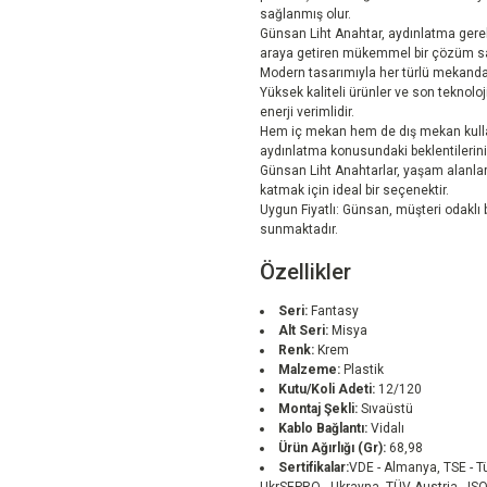
sağlanmış olur.
Günsan Liht Anahtar, aydınlatma gereks
araya getiren mükemmel bir çözüm s
Modern tasarımıyla her türlü mekanda şı
Yüksek kaliteli ürünler ve son teknolo
enerji verimlidir.
Hem iç mekan hem de dış mekan kulla
aydınlatma konusundaki beklentileriniz
Günsan Liht Anahtarlar, yaşam alanların
katmak için ideal bir seçenektir.
Uygun Fiyatlı: Günsan, müşteri odaklı bi
sunmaktadır.
Özellikler
Seri:
Fantasy
Alt Seri:
Misya
Renk:
Krem
Malzeme:
Plastik
Kutu/Koli Adeti:
12/120
Montaj Şekli:
Sıvaüstü
Kablo Bağlantı:
Vidalı
Ürün Ağırlığı (Gr):
68,98
Sertifikalar:
VDE - Almanya, TSE - T