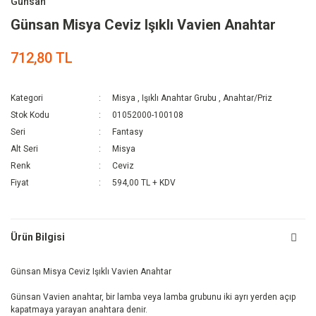
Günsan
Günsan Misya Ceviz Işıklı Vavien Anahtar
712,80 TL
Kategori
Misya
,
Işıklı Anahtar Grubu
,
Anahtar/Priz
Stok Kodu
01052000-100108
Seri
Fantasy
Alt Seri
Misya
Renk
Ceviz
Fiyat
594,00 TL + KDV
Ürün Bilgisi
Günsan Misya Ceviz Işıklı Vavien Anahtar
Günsan Vavien anahtar, bir lamba veya lamba grubunu iki ayrı yerden açıp
kapatmaya yarayan anahtara denir.