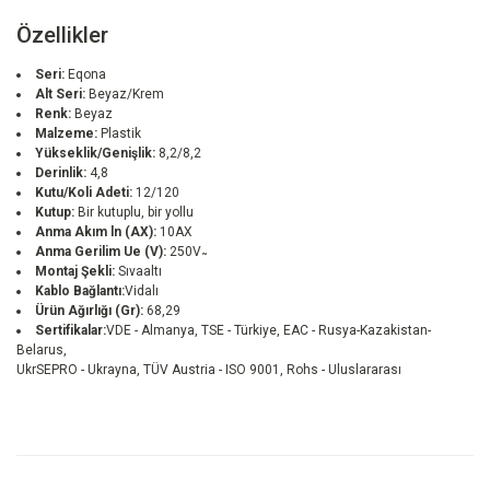
Özellikler
Seri:
Eqona
Alt Seri:
Beyaz/Krem
Renk:
Beyaz
Malzeme:
Plastik
Yükseklik/Genişlik:
8,2/8,2
Derinlik:
4,8
Kutu/Koli Adeti:
12/120
Kutup:
Bir kutuplu, bir yollu
Anma Akım ln (AX):
10AX
Anma Gerilim Ue (V):
250V ̴
Montaj Şekli:
Sıvaaltı
Kablo Bağlantı:
Vidalı
Ürün Ağırlığı (Gr):
68,29
Sertifikalar:
VDE - Almanya, TSE - Türkiye, EAC - Rusya-Kazakistan-
Belarus,
UkrSEPRO - Ukrayna, TÜV Austria - ISO 9001, Rohs - Uluslararası