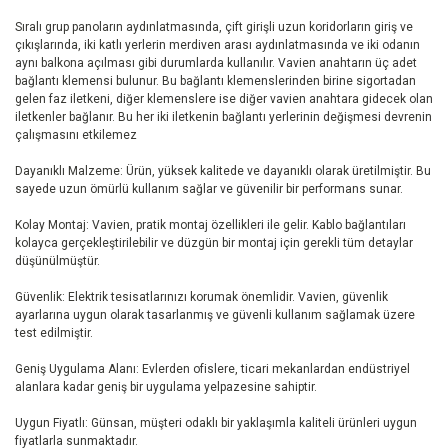
Sıralı grup panoların aydınlatmasında, çift girişli uzun koridorların giriş ve
çıkışlarında, iki katlı yerlerin merdiven arası aydınlatmasında ve iki odanın
aynı balkona açılması gibi durumlarda kullanılır. Vavien anahtarın üç adet
bağlantı klemensi bulunur. Bu bağlantı klemenslerinden birine sigortadan
gelen faz iletkeni, diğer klemenslere ise diğer vavien anahtara gidecek olan
iletkenler bağlanır. Bu her iki iletkenin bağlantı yerlerinin değişmesi devrenin
çalışmasını etkilemez
Dayanıklı Malzeme: Ürün, yüksek kalitede ve dayanıklı olarak üretilmiştir. Bu
sayede uzun ömürlü kullanım sağlar ve güvenilir bir performans sunar.
Kolay Montaj: Vavien, pratik montaj özellikleri ile gelir. Kablo bağlantıları
kolayca gerçekleştirilebilir ve düzgün bir montaj için gerekli tüm detaylar
düşünülmüştür.
Güvenlik: Elektrik tesisatlarınızı korumak önemlidir. Vavien, güvenlik
ayarlarına uygun olarak tasarlanmış ve güvenli kullanım sağlamak üzere
test edilmiştir.
Geniş Uygulama Alanı: Evlerden ofislere, ticari mekanlardan endüstriyel
alanlara kadar geniş bir uygulama yelpazesine sahiptir.
Uygun Fiyatlı: Günsan, müşteri odaklı bir yaklaşımla kaliteli ürünleri uygun
fiyatlarla sunmaktadır.