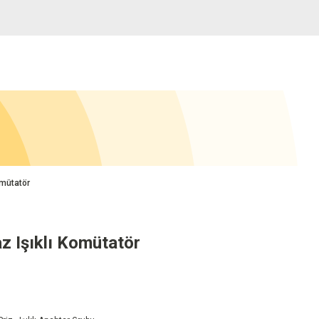
omütatör
 Işıklı Komütatör