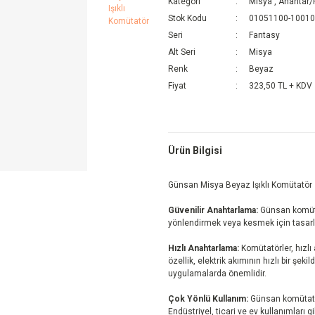
Kategori
Misya
,
Anahtar/
Stok Kodu
01051100-1001
Seri
Fantasy
Alt Seri
Misya
Renk
Beyaz
Fiyat
323,50 TL + KDV
Ürün Bilgisi
Günsan Misya Beyaz Işıklı Komütatör
Güvenilir Anahtarlama:
Günsan komütörl
yönlendirmek veya kesmek için tasarl
Hızlı Anahtarlama:
Komütatörler, hızlı
özellik, elektrik akımının hızlı bir şeki
uygulamalarda önemlidir.
Çok Yönlü Kullanım:
Günsan komütatö
Endüstriyel, ticari ve ev kullanımları gibi