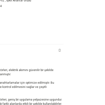
Priz
,
Işıklı Anahtar Grubu
04
eri, elektrik akımını güvenilir bir şekilde
anmıştır.
 anahtarlamalar için optimize edilmiştir. Bu
lde kontrol edilmesini sağlar ve çeşitli
rleri, geniş bir uygulama yelpazesine uygundur.
 farklı alanlarda etkili bir şekilde kullanılabilirler.