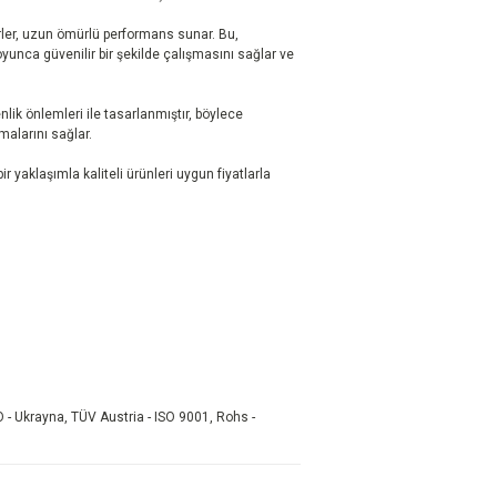
er, uzun ömürlü performans sunar. Bu,
yunca güvenilir bir şekilde çalışmasını sağlar ve
ik önlemleri ile tasarlanmıştır, böylece
nmalarını sağlar.
r yaklaşımla kaliteli ürünleri uygun fiyatlarla
 - Ukrayna, TÜV Austria - ISO 9001, Rohs -