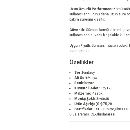
Uzun Ömürlü Performans:
Komütatörl
kullanıcıların ürünü daha uzun süre bo
bakım süresini kısaltır.
Güvenlik:
Günsan komütatörleri, güvenl
kullanıcıların güvenli bir şekilde kulla
Uygun Fiyatlı:
Günsan, müşteri odaklı bi
sunmaktadır.
Özellikler
Seri:
Fantasy
Alt Seri:
Misya
Renk:
Beyaz
Kutu/Koli Adeti:
12/120
Malzeme:
Plastik
Montaj Şekli:
Sıvıüstü
Ürün Ağırlığı (Gr):
75,20
Sertifikalar:
TSE - Türkiye,UkrSEPRO
Uluslararası ,CE-Uluslararası