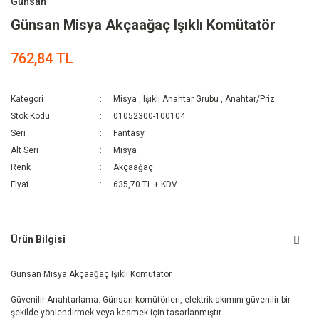
Günsan
Günsan Misya Akçaağaç Işıklı Komütatör
762,84 TL
Kategori
Misya
,
Işıklı Anahtar Grubu
,
Anahtar/Priz
Stok Kodu
01052300-100104
Seri
Fantasy
Alt Seri
Misya
Renk
Akçaağaç
Fiyat
635,70 TL + KDV
Ürün Bilgisi
Günsan Misya Akçaağaç Işıklı Komütatör
Güvenilir Anahtarlama: Günsan komütörleri, elektrik akımını güvenilir bir
şekilde yönlendirmek veya kesmek için tasarlanmıştır.