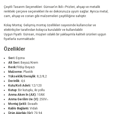
Çeşitli Tasarım Seçenekleri: Günsan'ın İkili ı Prizleri, ahşap ve metalik
renkteki çerçeve seçenekleri ile ev dekorunuza uyum sağlar. Ayrıca metal,
cam, ahşap ve corian gibi malzemeleri çeşitliliğine sahiptir.
Kolay Montaj: Gelişmiş montaj özellikleri sayesinde kullanıcılar ve
elektrikçiler tarafından kolayca kurulabilir ve kullanılabilir.
Uygun Fiyatlı: Günsan, müşteri odaklı bir yaklaşımla kaliteli ürünleri uygun
fiyatlarla sunmaktadır.
Özellikler
Seri:
Eqona
Alt Seri:
Beyaz/Krem
Renk:
Fildişi Beyazı
Malzeme:
Plastik
Yükseklik/Genişlik:
8,2/8,2
Derinlik:
4,6
Kutu/Koli Adeti:
12/120
Kutup:
Bir kutuplu, iki yollu
Anma Akım ln (AX):
10AX
Anma Gerilim Ue (V):
250V ̴
Montaj Şekli:
Sıvaaltı
Kablo Bağlantı:
Vidalı
Ürün Ağırlığı (Gr):
70,94