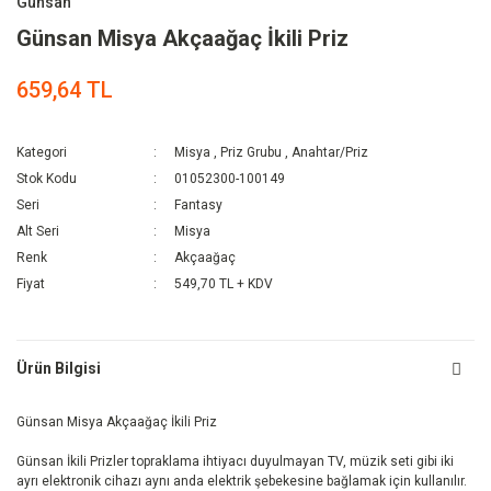
Günsan
Günsan Misya Akçaağaç İkili Priz
659,64 TL
Kategori
Misya
,
Priz Grubu
,
Anahtar/Priz
Stok Kodu
01052300-100149
Seri
Fantasy
Alt Seri
Misya
Renk
Akçaağaç
Fiyat
549,70 TL + KDV
Ürün Bilgisi
Günsan Misya Akçaağaç İkili Priz
Günsan İkili Prizler topraklama ihtiyacı duyulmayan TV, müzik seti gibi iki
ayrı elektronik cihazı aynı anda elektrik şebekesine bağlamak için kullanılır.